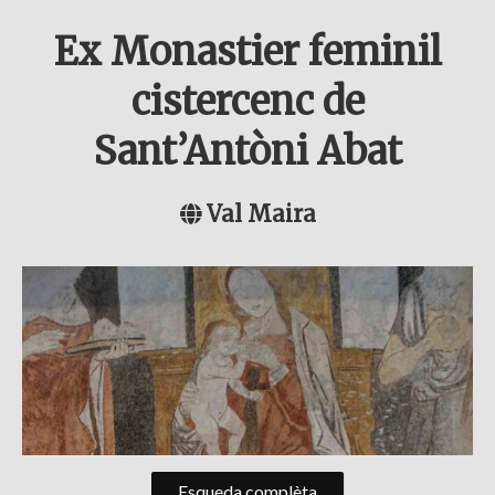
Ex Monastier feminil
cistercenc de
Sant’Antòni Abat
Val Maira
Esqueda complèta