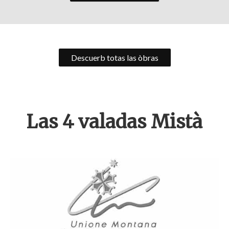
Descuerb totas las òbras
Las 4 valadas Mistà