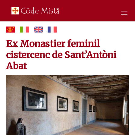
Tog
navi
Ex Monastier feminil
cistercenc de Sant’Antòni
Abat