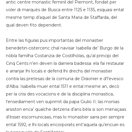
antic centre monastic feminil del Piemont, fondat per
voler di marqués de Busca entre 1125 e 1135, esquasi ental
mesme temp d’aquel de Santa Maria de Staffarda, del
qual deven fito dependent.
Entre las figuras pus importantas del monastier
benedetin-cistercenc chal navisar Isabella de’ Burgo de la
nòbla familha Costanzia de Costilhòlas, qu’al principi del
Cinq Cents n’en deven la darriera badessa: ela fai restaurar
e arranjar lhi locals e defend lhi drechs del monastier
contra las pretesas de la comuna de Draonier e d’l’evesco
d’Alba. Isabella muer ental 1511 e ental mesme an, decò
per la crisi des vocacions e de la disciplina monastica,
l'ensediament ven suprimit da papa Giulio II; las monias
arsiston enca’ qualche detzena d’ans bèla si son menaçaas
d’èsser escomunicaas, mas lo monastier sarra per sempre
ental 1592, e lhi locals encorporats ent’aquela qu’encuei es